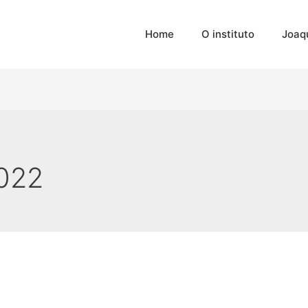
Home
O instituto
Joaq
022